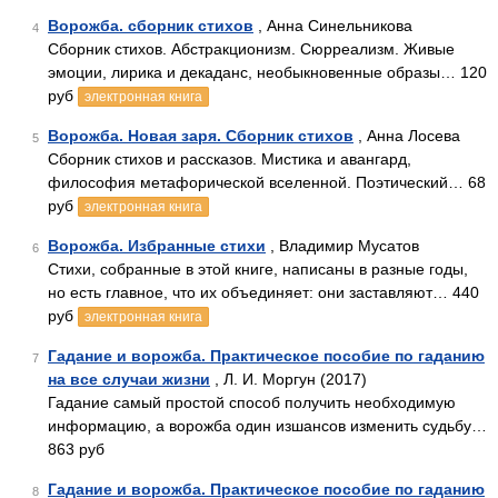
Ворожба. сборник стихов
, Анна Синельникова
4
Сборник стихов. Абстракционизм. Сюрреализм. Живые
эмоции, лирика и декаданс, необыкновенные образы… 120
руб
электронная книга
Ворожба. Новая заря. Сборник стихов
, Анна Лосева
5
Сборник стихов и рассказов. Мистика и авангард,
философия метафорической вселенной. Поэтический… 68
руб
электронная книга
Ворожба. Избранные стихи
, Владимир Мусатов
6
Стихи, собранные в этой книге, написаны в разные годы,
но есть главное, что их объединяет: они заставляют… 440
руб
электронная книга
Гадание и ворожба. Практическое пособие по гаданию
7
на все случаи жизни
, Л. И. Моргун (2017)
Гадание самый простой способ получить необходимую
информацию, а ворожба один изшансов изменить судьбу…
863 руб
Гадание и ворожба. Практическое пособие по гаданию
8